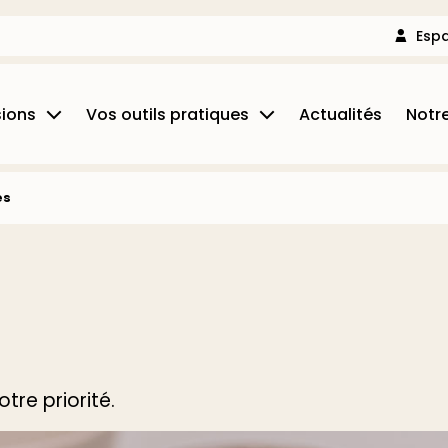
Espa
sions
Vos outils pratiques
Actualités
Notr
 Déléguée
Simulateurs
es
lité et Fiscalité
Échéanciers
t commissariat aux comptes
Chiffres utiles
ie
Outils collaboratifs
n d'entreprise
tre priorité.
e d’entreprise