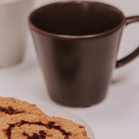
Outre-mer : le
recrutement de
travailleurs étranger
facilité
Le gouvernement vient 