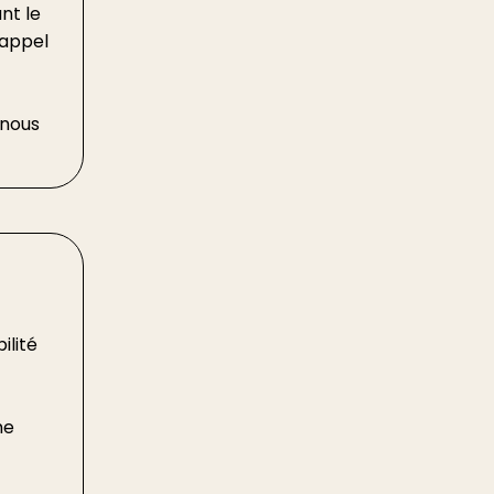
nt le
 appel
 nous
ilité
me