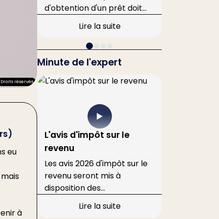
d'obtention d'un prêt doit
centres 
iers
être respectée à la lettre.
atteint 2
nt
Lire la suite
Ainsi, un acquéreur a été
tonnes d
sanctionné en justice pour
57 % de p
s
avoir demandé à sa banque
évaluatio
er
Minute de l'expert
un taux inférieur à celui
mentionné dans la
urs
Droits réservés
promesse, faisant échouer
la transaction.
rs)
L'avis d'impôt sur le
revenu
ns eu
Les avis 2026 d'impôt sur le
revenu seront mis à
, mais
disposition des
contribuables au cours de
Lire la suite
l'été.
enir à