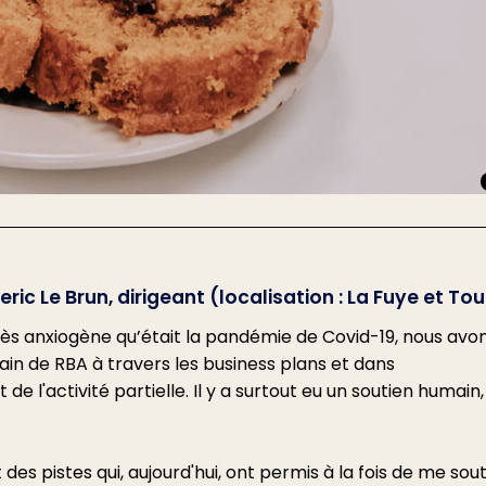
publier les listes des mét
en tension qui permette
aux employeurs des
Lire la suite
départements et région
d'outre-mer d'embauch
plus facilement et plus
rapidement des travaille
étrangers.
c Le Brun, dirigeant (localisation : La Fuye et Tou
ès anxiogène qu’était la pandémie de Covid-19, nous avo
ain de RBA à travers les business plans et dans
l'activité partielle. Il y a surtout eu un soutien humain
des pistes qui, aujourd'hui, ont permis à la fois de me sout