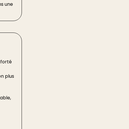
ns une
nforté
en plus
able,