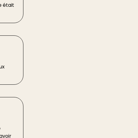
 était
ux
e
avoir