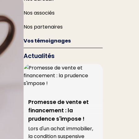
Nos associés
Nos partenaires
Vos témoignages
Actualités
Promesse de vente et
Centres
financement : la
des émi
s
prudence s'impose !
forte h
Lors d'un achat immobilier,
Une réce
la condition suspensive
que les é
de