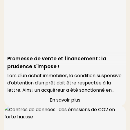
Promesse de vente et financement : la
prudence s'impose !
Lors d'un achat immobilier, la condition suspensive
d'obtention d'un prêt doit être respectée à la
lettre. Ainsi, un acquéreur a été sanctionné en
justice pour avoir demandé à sa banque un taux
En savoir plus
inférieur à celui mentionné dans la promesse,
faisant échouer la transaction.