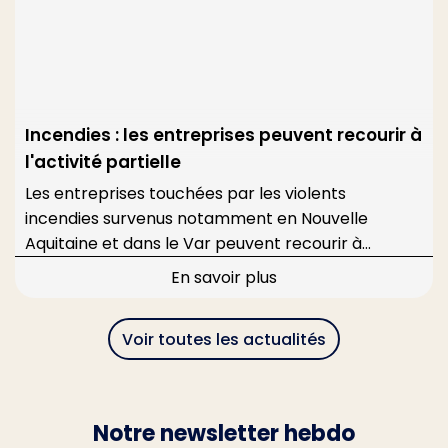
Incendies : les entreprises peuvent recourir à
l'activité partielle
Les entreprises touchées par les violents
incendies survenus notamment en Nouvelle
Aquitaine et dans le Var peuvent recourir à
l'activité partielle avec, pour les plus sinistrées, un
En savoir plus
reste à charge zéro.
Voir toutes les actualités
Notre newsletter hebdo